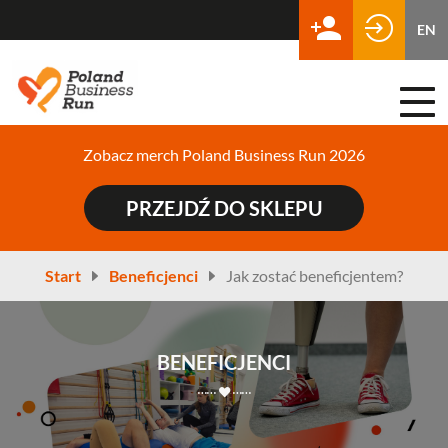
EN
Togg
navi
Zobacz merch Poland Business Run 2026
PRZEJDŹ DO SKLEPU
Start
Beneficjenci
Jak zostać beneficjentem?
BENEFICJENCI