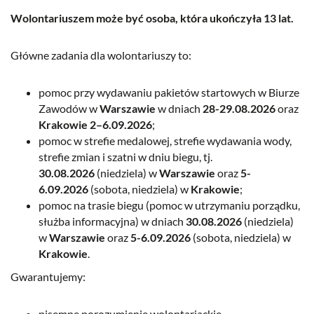
Wolontariuszem może być osoba, która ukończyła 13 lat.
Główne zadania dla wolontariuszy to:
pomoc przy wydawaniu pakietów startowych w Biurze
Zawodów w
Warszawie
w dniach
28-29.08.2026
oraz
Krakowie
2–6.09.2026
;
pomoc w strefie medalowej, strefie wydawania wody,
strefie zmian i szatni w dniu biegu, tj.
30.08.2026
(niedziela) w
Warszawie
oraz
5-
6.09.2026
(sobota, niedziela) w
Krakowie
;
pomoc na trasie biegu (pomoc w utrzymaniu porządku,
służba informacyjna) w dniach
30.08.2026
(niedziela)
w
Warszawie
oraz
5-6.09.2026
(sobota, niedziela) w
Krakowie
.
Gwarantujemy:
pisemne porozumienie wolontariackie,