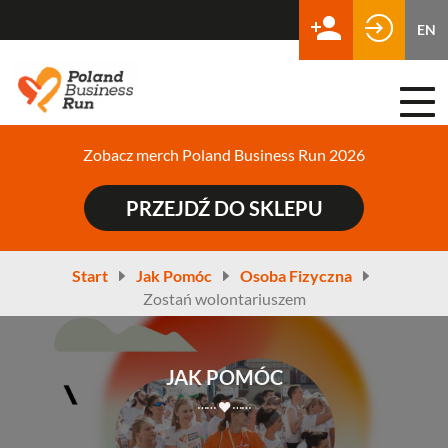
EN
Togg
navi
Zobacz merch Poland Business Run 2026
PRZEJDŹ DO SKLEPU
Start
Jak Pomóc
Osoba Fizyczna
Zostań wolontariuszem
JAK POMÓC