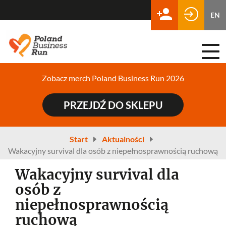
EN
Togg
navi
Zobacz merch Poland Business Run 2026
PRZEJDŹ DO SKLEPU
Start
Aktualności
Wakacyjny survival dla osób z niepełnosprawnością ruchową
Wakacyjny survival dla
osób z
niepełnosprawnością
ruchową