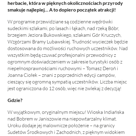
herbacie, która w pięknych okolicznościach przyrody
smakuje najlepiej… A to dopiero początek atrakcji!
W programie przewidziane są codzienne wędrówki
sudeckimi szlakami, po lasach i łąkach, nad rzeką Bóbr,
brzegiem Jeziora Bukowskiego, szlakami Gór Kruczych,
Wzgórzami Bramy Lubawskiej. Trudność wycieczek będzie
dostosowana do możliwości ruchowych uczestników. Nad
wszystkim będą czuwać profesjonalni przewodnicy z
ogromnym doświadczeniem w zakresie turystyki osób z
niepełnosprawnościami ruchowymi – Tomasz Deroń i
Joanna Ciołek – znani z poprzednich edycji campów,
cieszący się ogromną sympatią uczestników. Liczba miejsc
jest ograniczona do 12 osób, więc nie zwlekaj z decyzją!
Gdzie?
W wyjątkowym, oryginalnym miejscu! Wioska Indiańska
nad Bobrem w Janiszowie ma niepowtarzalny klimat.
Uroku dodaje jej malownicze położenie – na granicy
Sudetów Środkowych i Zachodnich, z pięknym widokiem